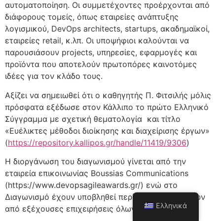
αυτοματοποίηση. Οι συμμετέχοντες προέρχονται από
διάφορους τομείς, όπως εταιρείες ανάπτυξης
λογισμικού, DevOps architects, startups, ακαδημαϊκοί,
εταιρείες retail, κ.λπ. Οι υποψήφιοι καλούνται να
παρουσιάσουν projects, υπηρεσίες, εφαρμογές και
προϊόντα που αποτελούν πρωτοπόρες καινοτόμες
ιδέες για τον κλάδο τους.
Αξίζει να σημειωθεί ότι ο καθηγητής Π. Φιτσιλής μόλις
πρόσφατα εξέδωσε στον Κάλλιπο το πρώτο Ελληνικό
Σύγγραμμα με σχετική θεματολογία και τίτλο
«Ευέλικτες μέθοδοι διοίκησης και διαχείρισης έργων»
(
https://repository.kallipos.gr/handle/11419/9306
)
Η διοργάνωση του διαγωνισμού γίνεται από την
εταιρεία επικοινωνίας Boussias Communications
(https://www.devopsagileawards.gr/) ενώ στο
Διαγωνισμό έχουν υποβληθεί περί των 100 αιτήσεων
Ελληνικά
από εξέχουσες επιχειρήσεις όλων των κλάδων.