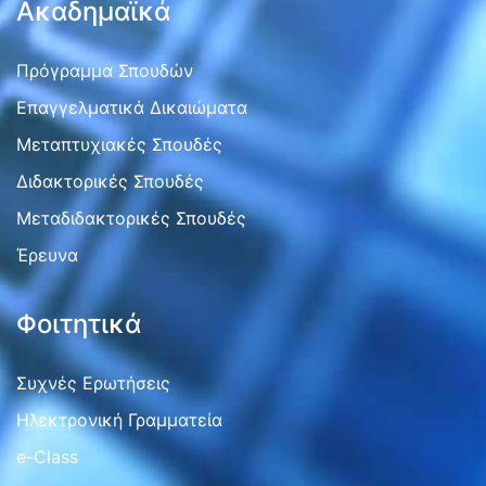
Ακαδημαϊκά
Πρόγραμμα Σπουδών
Επαγγελματικά Δικαιώματα
Μεταπτυχιακές Σπουδές
Διδακτορικές Σπουδές
Μεταδιδακτορικές Σπουδές
Έρευνα
Φοιτητικά
Συχνές Ερωτήσεις
Ηλεκτρονική Γραμματεία
e-Class