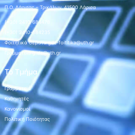
Π.Ο. Λάρισας – Τρικάλων, 41500 Λάρισα
(+30) 2410-684478
(+30) 2410-684235
Φοιτητικά Θέματα gde-foititika@uth.gr
Γραμματεια g-de@uth.gr
Το Τμήμα
Γραμματεία
Καθηγητές
Κανονισμοί
Πολιτική Ποιότητας