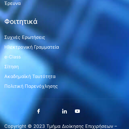
Έρευνα
Φοιτητικά
Συχνές Ερωτήσεις
Ηλεκτρονική Γραμματεία
e-Class
Σίτηση
Ακαδημαϊκή Ταυτότητα
Πολιτική Παρενόχλησης
Copyright © 2023 Τμήμα Διοίκησης Επιχιρήσεων –