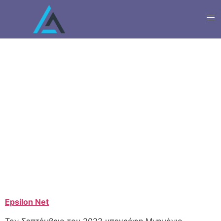
ΕΠΙΧΕΙΡΗΣΕΙΣ
Τμήματος Διοίκησης
Επιχειρήσεων
Epsilon Net
Τον Σεπτέμβριο του 2022 υπεγράφη Μνημόνιο