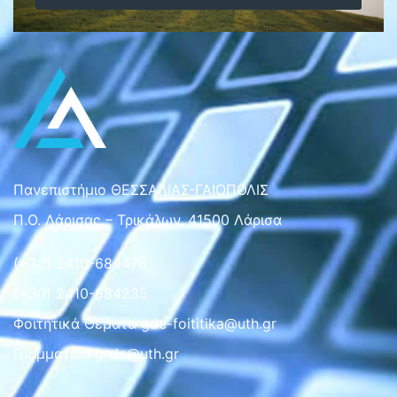
Πανεπιστήμιο ΘΕΣΣΑΛΙΑΣ-ΓΑΙΟΠΟΛΙΣ
Π.Ο. Λάρισας – Τρικάλων, 41500 Λάρισα
(+30) 2410-684478
(+30) 2410-684235
Φοιτητικά Θέματα gde-foititika@uth.gr
Γραμματεια g-de@uth.gr