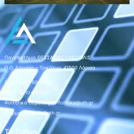
Πανεπιστήμιο ΘΕΣΣΑΛΙΑΣ-ΓΑΙΟΠΟΛΙΣ
Π.Ο. Λάρισας – Τρικάλων, 41500 Λάρισα
(+30) 2410-684478
(+30) 2410-684235
Φοιτητικά Θέματα gde-foititika@uth.gr
Γραμματεια g-de@uth.gr
Το Τμήμα