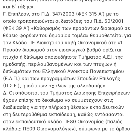
και Β΄ τάξης».
Γ. Επιπλέον, στο Π.Δ. 347/2003 (ΦΕΚ 315 Α΄) με το
οποίο τροποποιούνται οι διατάξεις του Π.Δ. 50/2001
(ΦΕΚ 39 Α΄) «Καθορισμός των προσόντων διορισμού σε
θέσεις φορέων του δημοσίου τομέα» θεσμοθετείται για
τον Κλάδο ΠΕ Διοικητικού και/ή Οικονομικού ότι: «1.
Προσόν διορισμού στον εισαγωγικό βαθμό ορίζεται
πτυχίο ή δίπλωμα οποιουδήποτε Τμήματος Α.Ε.Ι. της
ημεδαπής, περιλαμβανομένων και των πτυχίων ή
διπλωμάτων του Ελληνικού Ανοικτού Πανεπιστημίου
(Ε.Α.Π.) και των προγραμμάτων Σπουδών Επιλογής
(Π.Σ.Ε.), ή ισότιμων σχολών της αλλοδαπής».
Δ. Οι απόφοιτοι του Τμήματος Διοίκησης Επιχειρήσεων
έχουν επίσης το δικαίωμα να συμμετέχουν στις
διαδικασίες για την πλήρωση θέσεων εκπαιδευτικών
στη δευτεροβάθμια εκπαίδευση, καθώς εντάσσονται
στον εκπαιδευτικό κλάδο ΠΕ80 Οικονομίας (παλιός
κλάδος: ΠΕ09 Οικονομολόγων), σύμφωνα με το άρθρο