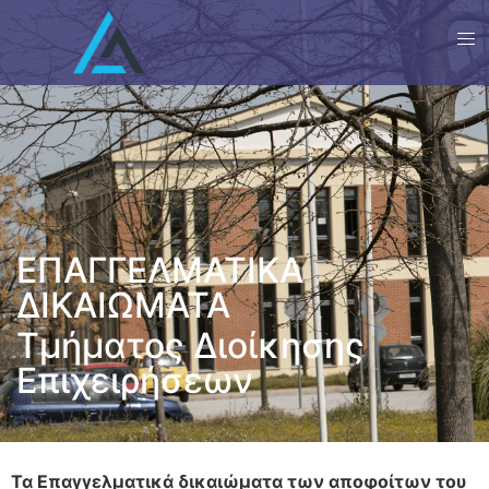
ΕΠΑΓΓΕΛΜΑΤΙΚΑ
ΔΙΚΑΙΩΜΑΤΑ
Τμήματος Διοίκησης
Επιχειρήσεων
Τα Επαγγελματικά δικαιώματα των αποφοίτων του