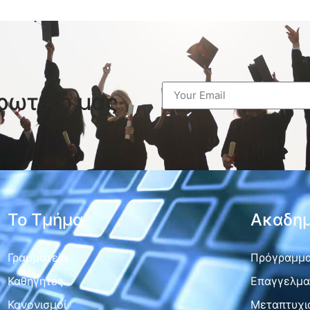
ρωτικό μας
Το Τμήμα
Ακαδημ
Γραμματεία
Πρόγραμμα
Καθηγητές
Επαγγελμα
Κανονισμοί
Μεταπτυχι