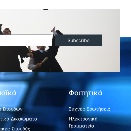
Subscribe
αϊκά
Φοιτητικά
 Σπουδών
Συχνές Ερωτήσεις
τικά Δικαιώματα
Ηλεκτρονική
Γραμματεία
ακές Σπουδές