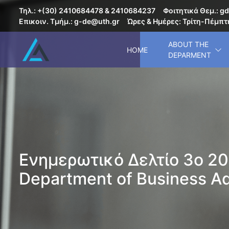
Τηλ.: +(30) 2410684478 & 2410684237
Φοιτητικά Θεμ.: gd
Επικοιν. Τμήμ.: g-de@uth.gr
Ώρες & Ημέρες: Τρίτη-Πέμπτη
ABOUT THE
HOME
DEPARMENT
Ενημερωτικό Δελτίο 3ο 2
Department of Business Ad