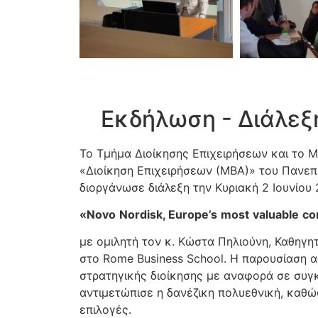
Εκδήλωση - Διάλεξη
Το Τμήμα Διοίκησης Επιχειρήσεων και τo
«Διοίκηση Επιχειρήσεων (ΜΒΑ)» του Πανεπ
διοργάνωσε διάλεξη την Κυριακή 2 Ιουνίου
«
Novo
Nordisk
,
Europe
’
s
most
valuable
co
με ομιλητή τον κ. Κώστα Πηλιούνη, Καθηγη
στο Rome Business School. Η παρουσίαση 
στρατηγικής διοίκησης με αναφορά σε συγ
αντιμετώπισε η δανέζικη πολυεθνική, καθώς
επιλογές.