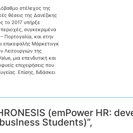
ηλόβαθμο στέλεχος της
κές θέσεις της Δανέζικης
ως το 2017 υπήρξε
 περιοχές, συγκεκριμένα
– Πορτογαλία, και στην
αι επικεφαλής Μάρκετινγκ
ν Λειτουργιών της
Value, μια επενδυτική και
οφυείς επιχειρήσεις που
γείας. Επίσης, διδάσκει
“PΗRONESIS (emPower HR: dev
n busIness Students)”,