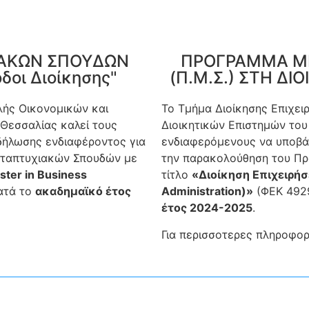
ΑΚΩΝ ΣΠΟΥΔΩΝ
ΠΡΟΓΡΑΜΜΑ Μ
δοι Διοίκησης"
(Π.Μ.Σ.) ΣΤΗ ΔΙ
λής Οικονομικών και
Το Τμήμα Διοίκησης Επιχει
 Θεσσαλίας καλεί τους
Διοικητικών Επιστημών του
δήλωσης ενδιαφέροντος για
ενδιαφερόμενους να υποβά
ταπτυχιακών Σπουδών με
την παρακολούθηση του Π
ter in Business
τίτλο
«Διοίκηση Επιχειρήσ
ατά το
ακαδημαϊκό έτος
Administration)»
(ΦΕΚ 4929
έτος 2024-2025
.
Για περισσοτερες πληροφο