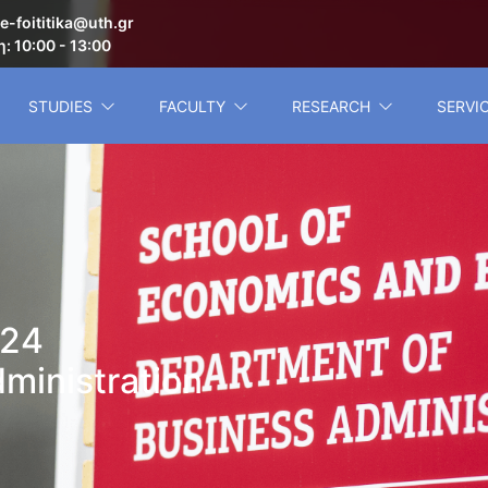
e-foititika@uth.gr
: 10:00 - 13:00
STUDIES
FACULTY
RESEARCH
SERVI
024
ministration