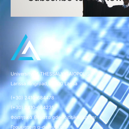
University of THESSALY-GAIOPOLIS
Larissa Ringroad, 41500 Larisa
(+30) 2410-684478
(+30) 2410-684235
Φοιτητικά Θέματα gde-foititika@uth.gr
Γραμματεια g-de@uth.gr