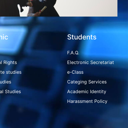
ic
Students
F.A.Q.
l Rights
Electronic Secretariat
te studies
e-Class
udies
Categing Services
al Studies
Academic Identity
Harassment Policy