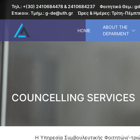
Τηλ.: +(30) 2410684478 & 2410684237
Φοιτητικά Θεμ.: gd
Επικοιν. Τμήμ.: g-de@uth.gr
Ώρες & Ημέρες: Τρίτη-Πέμπτη
ABOUT THE
HOME
DEPARMENT
COUNCELLING SERVICES
Η Υπηρεσία Συμβουλευτικής Φοιτητών/-τρ