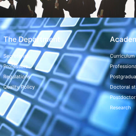
The Department
Academ
Secretariat
Curriculum
Professors
Professiona
Regulations
Postgradua
Quality Policy
Doctoral st
Postdoctor
Research